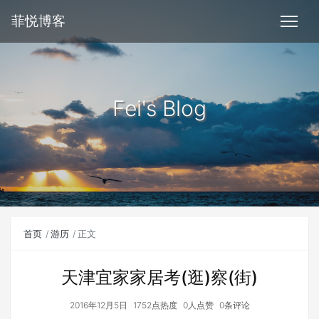
菲悦博客
Fei's Blog
首页
游历
正文
天津宜家家居考(逛)察(街)
2016年12月5日
1752点热度
0人点赞
0条评论