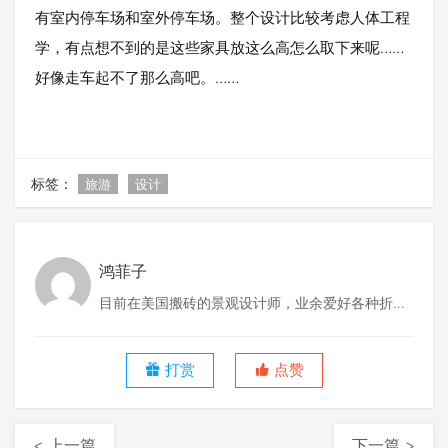
有室内停车场和室外停车场。整个设计比较考虑人体工程
学，有点想不到的是这些家具放这么高怎么取下来呢……
好像走车起不了那么高吧。……
标签：
旅游
设计
鸿菲子
目前在美国搬砖的景观设计师，业余爱好各种折
腾，RISD MLA景观建筑毕业。
打赏
点赞
< 上一篇
下一篇 >