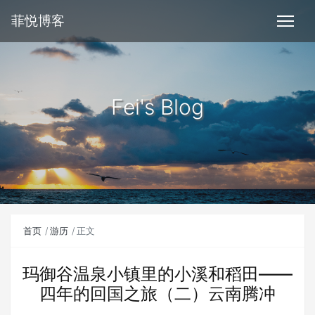
菲悦博客
Fei's Blog
首页
游历
正文
玛御谷温泉小镇里的小溪和稻田——
四年的回国之旅（二）云南腾冲