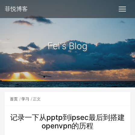
菲悦博客
Fei's Blog
首页
学习
正文
记录一下从pptp到ipsec最后到搭建
openvpn的历程