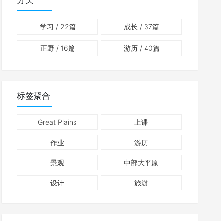
分类
学习
/ 22篇
成长
/ 37篇
正野
/ 16篇
游历
/ 40篇
标签聚合
Great Plains
上课
作业
游历
景观
中部大平原
设计
旅游