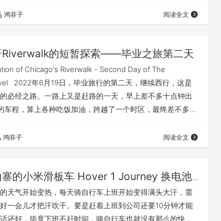
样。 大学和研究生几年下来，大学一年级买了1099块人民币
鸿菲子
阅读全文
当时还是3+32G 内存的，晓龙650，到2018年618换到360
像也是…
Riverwalk的短暂探索——毕业之旅第二天
ation of Chicago's Riverwalk - Second Day of The
n Travel 2022年6月19日，毕业旅行的第二天，继续西行，这是
的必经之路。一路上又是赶路的一天，早上差不多十点钟出
的车程，算上各种吃饭加油，跨越了一个时区，最终差不多当
。 June 19, 2022, the second day of the
, continuing …
鸿菲子
阅读全文
寨的小米滑板车 Hover 1 Journey 换电池
的天气开始变热，每天骑自行车上班开始变得满头大汗，需
好一会儿才把汗吹干。要是赶着上班到公司还要10分钟才能
话还好，毕竟下班不赶时间，骑自行车也就没有那么的快，