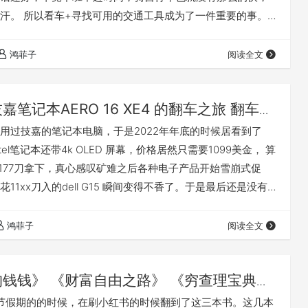
汗。 所以看车+寻找可用的交通工具成为了一件重要的事。
亚迪，不然分分钟be your dad. 美国人民生活在水深火热
要加价。在国内要是没有降价和优惠促销活动，根本就没有
鸿菲子
阅读全文
是不可想象。 看看美国的bz4x（贬值四倍）还买贼贵贼贵，
日系车嗤之以鼻的时候…
嘉笔记本AERO 16 XE4 的翻车之旅 翻车嘉
传
用过技嘉的笔记本电脑，于是2022年年底的时候居看到了
代Intel笔记本还带4k OLED 屏幕，价格居然只需要1099美金， 算
1177刀拿下，真心感叹矿难之后各种电子产品开始雪崩式促
11xx刀入的dell G15 瞬间变得不香了。于是最后还是没有
美国的笔记本促销似乎大约是每年的12月到第二年2月，疫情
有便宜多少，真正便宜的都是换季大促销，每年要出新的
鸿菲子
阅读全文
的显卡的时候这些旧的机器就开始要快速变现了。所以那个时候买
狗钱钱》 《财富自由之路》 《穷查理宝典》
看三本书的一些总结和思考
节假期的的时候，在刷小红书的时候翻到了这三本书。这几本