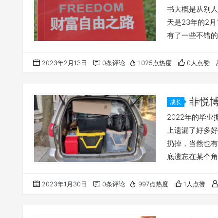
书大概是从别人
天是23年的2
有了一些不错的
样的课题似乎在
事，大家都是沉
2023年2月13日
0条评论
1025点热度
0人点赞
业，找到工作的
识和新的内容了
菲悦
成长
2022年的毕
上遗漏了好多好
扔掉，当然也有
底遗忘在某个角
的搬家，也只好
从此半年再也没
2023年1月30日
0条评论
997点热度
1人点赞
比较少，也导致
间都被用我拿来