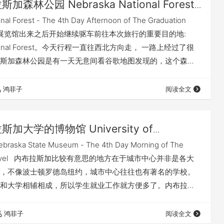
加森林公园 Nebraska National Forest
行第四天（下）
nal Forest - The 4th Day Afternoon of The Graduation
上午从展览馆出来之后开始继续驱车前往本次旅行的重要目的地:
National Forest。今天行程一直往西北方向走， 一路上经过了很
斯加森林公园是有一天无意间看谷歌地图发现的，这个森林
重要的目的地，一个重要的原因是因为在三年级的studio
试思考更大环境的系统问题，于是我就用不少时间去看整个
鸿菲子
阅读全文
加大学的博物馆 University of
a State Museum ——毕业之旅第四天（上）
Nebraska State Museum - The 4th Day Morning of The
on Travel 内布拉斯加比较有意思的地方在于城市中心并非是各大
，不像波士顿罗德岛纽约，城市中心往往也有著名的学校。
和大学相辅相成，所以学生就业工作就方便多了。内布拉斯
城里，简直大学是另一座城市。这种设计相对来说就是要你
 One of the interesting things about…
鸿菲子
阅读全文