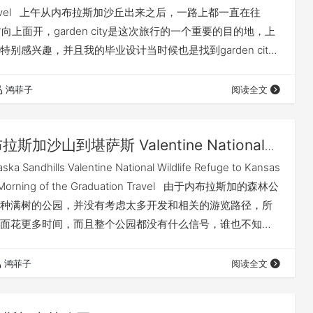
n Travel 上午从内布拉斯加沙丘出来之后，一路上都一直在往
ty的方向上面开，garden city是这次旅行的一个重要的目的地，上
别感兴趣，并且我的毕业设计当时候也是找到garden city
去构想和思考的。而今天下午到达的这个Little Jerusalem
e P…
鸿菲子
阅读全文
斯加沙山到堪萨斯 Valentine National
e Refuge —— 毕业之旅第五天（上）
ska Sandhills Valentine National Wildlife Refuge to Kansas
y Morning of the Graduation Travel 由于内布拉斯加的森林公
种满树的公园，并没有考虑太多开发和相关的游览路径，所
面花更多时间，而且整个公园都没有什么信号，谁也不知道
面会不会迷路的。所以早上开始便启程出发。早上参观的地
ational Wi…
鸿菲子
阅读全文