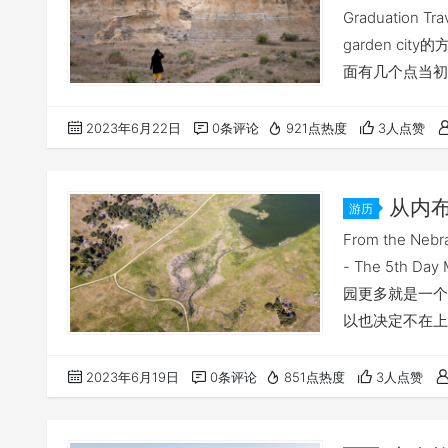
Graduatio
garden ci
面有几个点当初特
附近的一个site
Badlands Stat
2023年6月22日
0条评论
921点热度
3人点赞
从内布拉
游历
Wildlif
From the Nebra
- The 5th Da
园更多就是一个
以也决定不在上
究竟走在森林里
方是Valentine N
2023年6月19日
0条评论
851点热度
3人点赞