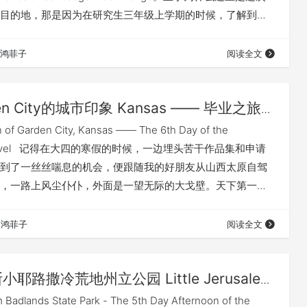
目的地，那是因为在研究生三年级上学期的时候，了解到了
北美大陆上的原始居民，实际上随着美国人对土地的开发，西部的
bison…
鸿菲子
阅读全文
en City的城市印象 Kansas —— 毕业之旅第
 of Garden City, Kansas —— The 6th Day of the
on Travel 记得在大四的寒假的时候，一边埋头苦干作品集和申请
到了一丝丝喘息的机会，便跟随我的好朋友从山西太原自驾
，一路上风尘仆仆，外面是一望无际的大戈壁。天下第一雄
，虽然是一马平川，但是风景却是一片荒漠，一些地方孤零
能板和风力发电机。我很是好奇，美国的中部西部地区会不
鸿菲子
阅读全文
象，会不会类似？美国的地…
耶路撒冷荒地州立公园 Little Jerusalem
s State Park —— 毕业之旅第五天（下）
em Badlands State Park - The 5th Day Afternoon of the