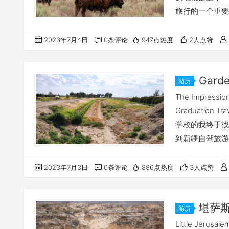
旅行的一个重要
bison作为
不断扩充和占领， 
2023年7月4日
0条评论
947点热度
2人点赞
Gard
游历
六天（上）
The Impression
Graduati
学校的我终于找
到新疆自驾旅游
关之后一路往西
零的只剩下太阳
2023年7月3日
0条评论
886点热度
3人点赞
会也有这样的景
堪萨斯小
游历
Badland
Little Jerusal