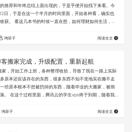
的推荐和年终总结上面出现的，于是乎便开始找下来看。今
月12日，于是在这一个半月的时间里面，开始各种看，确实也
收获。 看这几本书的时候一直在想，如何理财如何生活，这
大学上，似乎很少有通识类的课程会告诉大家究竟是怎么回
迷在自己所擅长和喜欢或者不喜欢的专业课里面。 然后一毕
鸿菲子
阅读全文
同学开始工作。工作之后有时候就很难在继续去学习新的知
，但是从李笑来和《穷查…
博客搬家完成，升级配置，重新起航
业搬家，开始工作上班，各种整理收拾，导致了我在一路上实际
多原本还应该存在的东西，很多东西不知不觉地实在搬不走
一些原本根本不想被扔掉的东西，随着毕业的大搬家，被彻
落。 在这个过程里面，腾讯云的学生vps终于到期，随着我
匆匆忙忙备份了这个博客的数据库和相关文件，然后下线，
有任何更新和打开。也不过本来我上学时候写文章写内容就
鸿菲子
阅读全文
了实际上三年来这个博客完全处于一个荒废的状态，或许时
做视频了，但是或许也并没有做出来多少…