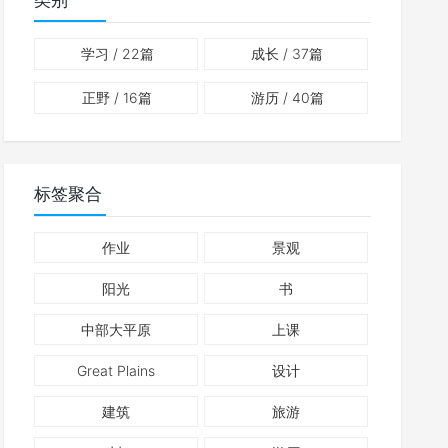
类别
学习
/ 22篇
成长
/ 37篇
正野
/ 16篇
游历
/ 40篇
标签聚合
作业
景观
阳光
书
中部大平原
上课
Great Plains
设计
建筑
旅游