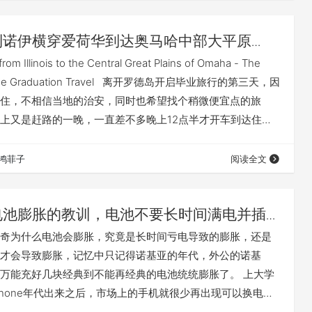
利诺伊横穿爱荷华到达奥马哈中部大平原
旅第三天
rom Illinois to the Central Great Plains of Omaha - The
of The Graduation Travel 离开罗德岛开启毕业旅行的第三天，因
住，不相信当地的治安，同时也希望找个稍微便宜点的旅
上又是赶路的一晚，一直差不多晚上12点半才开车到达住的
点多的时候还经过了一个伊利诺伊州的休息站，在中途停留
面介绍了整个州的著名景点，可惜并没有太多时间驻足…
鸿菲子
阅读全文
电池膨胀的教训，电池不要长时间满电并插
奇为什么电池会膨胀，究竟是长时间亏电导致的膨胀，还是
才会导致膨胀，记忆中只记得诺基亚的年代，外公的诺基
万能充好几块经典到不能再经典的电池统统膨胀了。 上大学
Phone年代出来之后，市场上的手机就很少再出现可以换电池
看到手机的电池究竟长什么样，更加不会去想要是手机上的