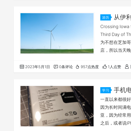
从伊
游历
——毕业之
Crossing Iowa f
Third Day 
为不想在芝加哥
店，所以当天晚
地方。晚上十一
上个洗手间，上
2023年5月1日
0条评论
957点热度
1人点赞
手机
学习
电
一直以来都很好
因为长时间满电
亚，因为经常用
之后，或者说i
的了，也就很少