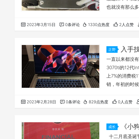
也就没有那么多
可惜美国还没有比
之中，买丰田还
2023年3月15日
0条评论
1330点热度
2人点赞
人愿意买，简直
在国人早已经对
入手技
正野
果然名不虚
一直以来都没有
3070ti的12
上7%的消费税
销，年初的时候花
忍住剁手了。在
期间黑五真心没
2023年2月28日
0条评论
829点热度
0人点赞
Intel和新
笔…
《小
成长
23年一月
十二月底圣诞