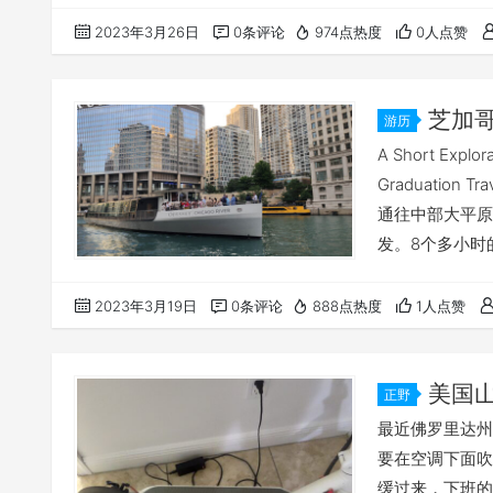
电池膨胀会怎么
2023年3月26日
0条评论
974点热度
0人点赞
的红米note3，
N6 PRO， 好
芝加哥
游历
A Short Explor
Graduatio
通往中部大平原
发。8个多小时
地时间19点才最终到达
graduation trip
2023年3月19日
0条评论
888点热度
1人点赞
美国山
正野
记
最近佛罗里达州
要在空调下面吹
缓过来，下班的