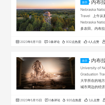
内布拉斯
游历
——毕业旅
Nebraska Natio
Travel 
Nebraska 
多农田。内布拉
之所以成为一个
里，我们开始尝
2023年6月11日
0条评论
932点热度
4人点赞
美国…
内布拉斯
游历
Nebrask
University of 
Graduati
大学所在的地方
城市周边的经济
加的大学在大学
要安心读书，好好学习。
2023年5月15日
0条评论
920点热度
3人点赞